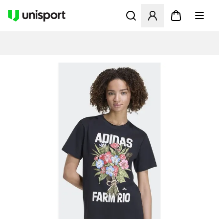
Åbner en Modal til at logge 