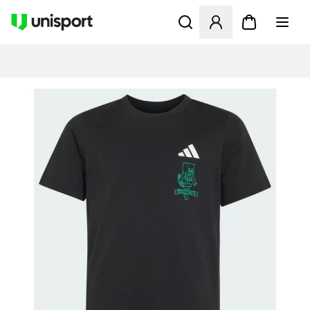
Åbner en Modal til at logge 