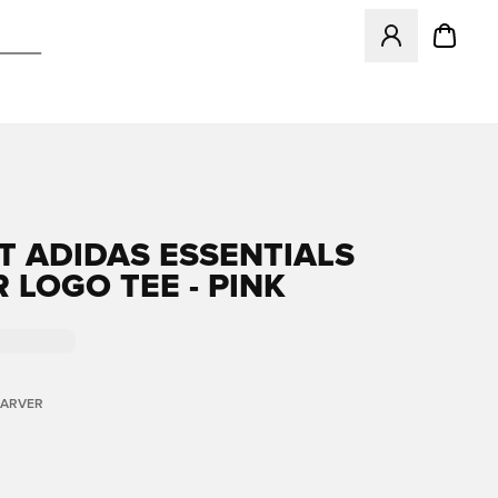
Åbner en Modal ti
RT ADIDAS ESSENTIALS
 LOGO TEE - PINK
FARVER