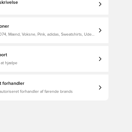
krivelse
ioner
074, Mænd, Voksne, Pink, adidas, Sweatshirts, Uden
ort
 at hjælpe
t forhandler
autoriseret forhandler af førende brands