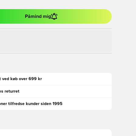
Påmind mig
gt ved køb over 699 kr
s returret
oner tilfredse kunder siden 1995