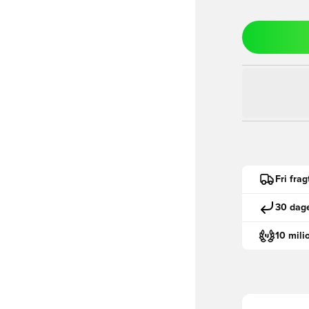
Fri fra
30 dage
10 mili