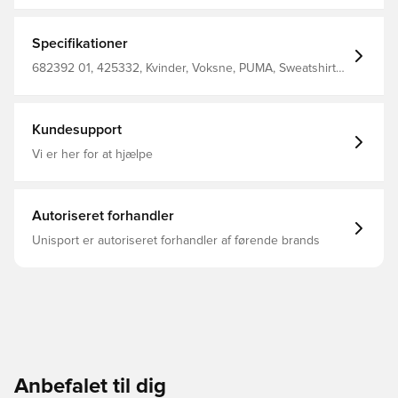
verstellbarer Kapuze und Kängurutasche ist er perfekt
für alle, die es lässig und stylish mögen. Comfort Fit
Hauptmaterial: Fleece Reguläre Länge Kapuze Lange
Specifikationer
Ärmel Kängurutasche PUMA Branding-Details
682392 01, 425332, Kvinder, Voksne, PUMA, Sweatshirts,
Sort
Kundesupport
Vi er her for at hjælpe
Autoriseret forhandler
Unisport er autoriseret forhandler af førende brands
Anbefalet til dig