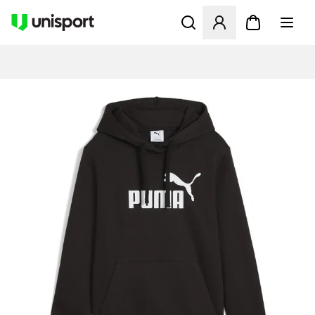
Åbner en Modal til at logge 