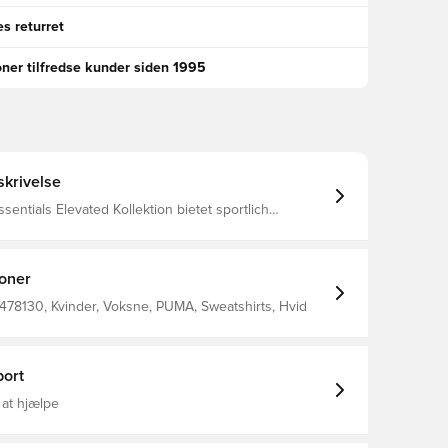
s returret
oner tilfredse kunder siden 1995
krivelse
entials Elevated Kollektion bietet sportlich
Details und einen mühelosen Alltagsstyle für
omfort. Dieses Sweatshirt im entspannten Look
ühelos mit einer Trainingshose oder Jeans
laxed
ioner
r Schnitt Ausschnitt: Rundhalsausschnitt
l: French Terry Kurze Ärmel
478130, Kvinder, Voksne, PUMA, Sweatshirts, Hvid
ort
 at hjælpe