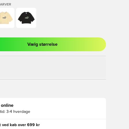
FARVER
Vælg størrelse
l til at logge ind eller tilmelde dig som medlem
 online
id:
3-4 hverdage
gt ved køb over 699 kr