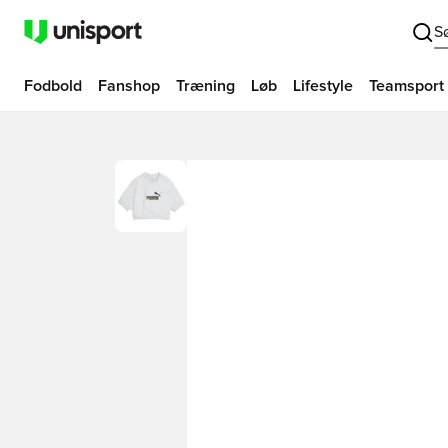
S
Fodbold
Fanshop
Træning
Løb
Lifestyle
Teamsport