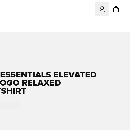
Åbner en Modal ti
ESSENTIALS ELEVATED
 LOGO RELAXED
SHIRT