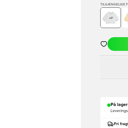
TILGÆNGELIGE 
Åbner en Moda
På lager
Leveringst
Fri fra