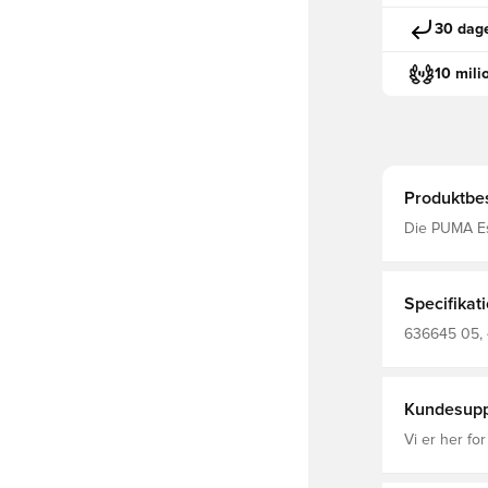
30 dage
10 mili
Produktbes
Die PUMA Ess
inspirierte 
gehobenen K
lässt sich m
kombinieren. Entworfen für: Lifestyle by PUMA Passform: Re
Specifikat
Länge: Kurze
Hauptmateria
636645 05, 
Kundesupp
Vi er her for