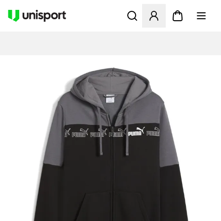
Åbner en Modal til at logge 