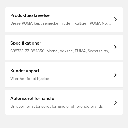
Produktbeskrivelse
Diese PUMA Kapuzenjacke mit dem kultigen PUMA No. 1
Logo, einer Kapuze mit Jerseyfutter und gerippten
Bündchen und Saum ist perfekt für alle, die Style,
Komfort und Funktionalität suchen. Die perfekte
ausgefallene Ergänzung für deine Alltagsgarderobe.
Specifikationer
Regular Fit Fleecematerial Reguläre Länge Kapuze
Durchgehender Reißverschluss Lange Ärmel
688733 77, 384850, Mænd, Voksne, PUMA, Sweatshirts,
Kängurutasche PUMA Branding-Details
Grå
Kundesupport
Vi er her for at hjælpe
Autoriseret forhandler
Unisport er autoriseret forhandler af førende brands