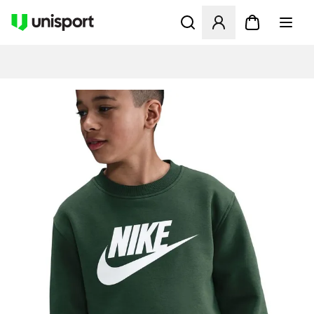
Åbner en Modal til at logge 