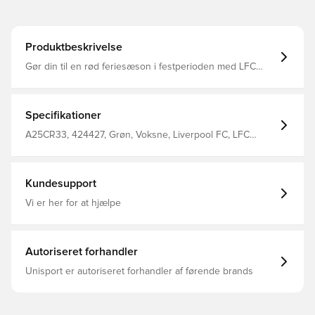
Produktbeskrivelse
Gør din til en rød feriesæson i festperioden med LFC
Adults Christmas Jumper Green, en varm og glædelig
tilføjelse til din garderobe, mens du bringer julens magi til
et Liverpool-fans hjem. Produkt detaljer: Juletrøje med
Liverpool FC-tema for voksne. Rund hals. Knit.
Specifikationer
Langærmet. 100% akryl.
A25CR33, 424427, Grøn, Voksne, Liverpool FC, LFC
XMAS, Mænd, Sweatshirts, Lange ærmer
Kundesupport
Vi er her for at hjælpe
Autoriseret forhandler
Unisport er autoriseret forhandler af førende brands