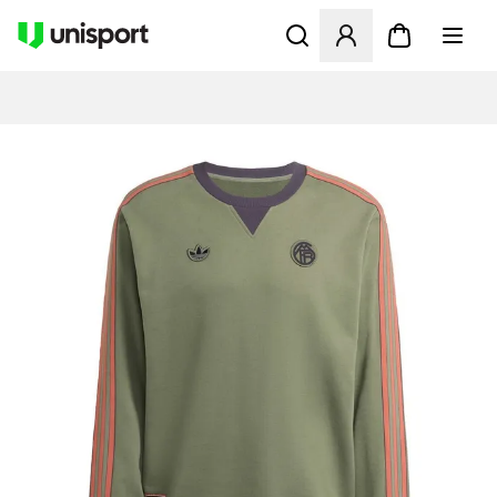
Åbner en Modal til at logge 