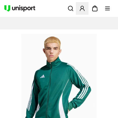
Åbner en Modal til at logge 