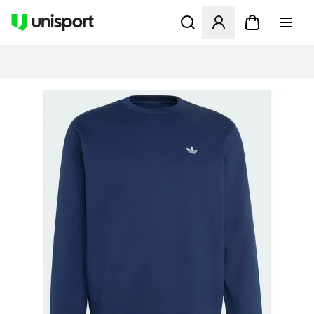
Åbner en Modal til at logge 