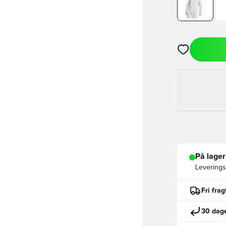
Åbner en Moda
På lager
Leveringst
Fri fra
30 dage