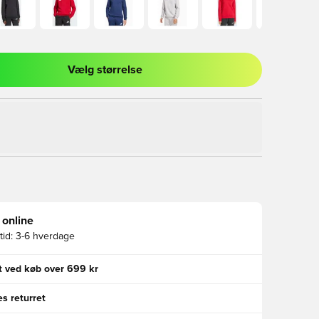
Vælg størrelse
l til at logge ind eller tilmelde dig som medlem
 online
id:
3-6 hverdage
gt ved køb over 699 kr
s returret