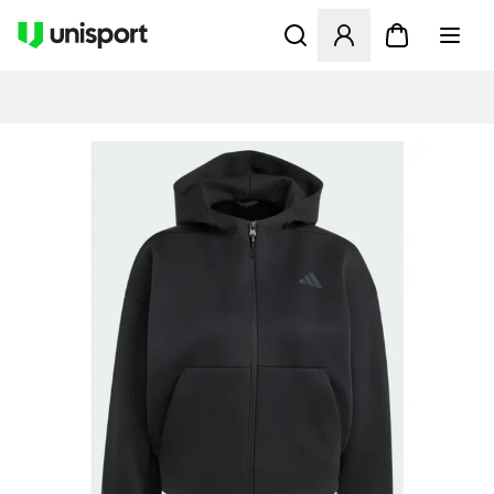
Åbner en Modal til at logge 