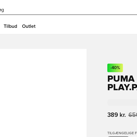
øg
Tilbud
Outlet
-
40
%
PUMA 
PLAY.P
389 kr.
650
TILGÆNGELIGE 