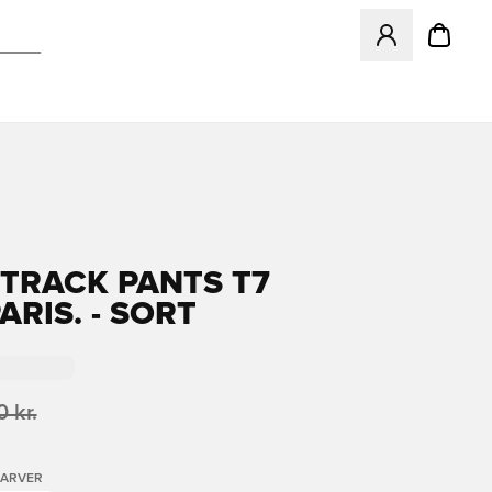
Åbner en Modal ti
TRACK PANTS T7
ARIS. - SORT
 kr.
FARVER