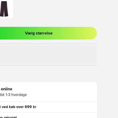
Vælg størrelse
l til at logge ind eller tilmelde dig som medlem
 online
id:
1-3 hverdage
gt ved køb over 699 kr
s returret