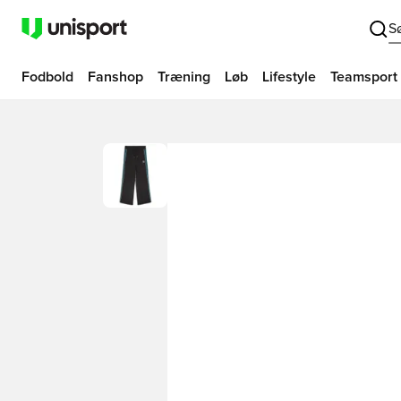
S
Fodbold
Fanshop
Træning
Løb
Lifestyle
Teamsport