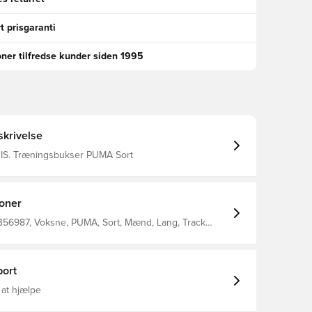
t prisgaranti
oner tilfredse kunder siden 1995
krivelse
IS. Træningsbukser PUMA Sort
ioner
356987, Voksne, PUMA, Sort, Mænd, Lang, Track
ort
 at hjælpe