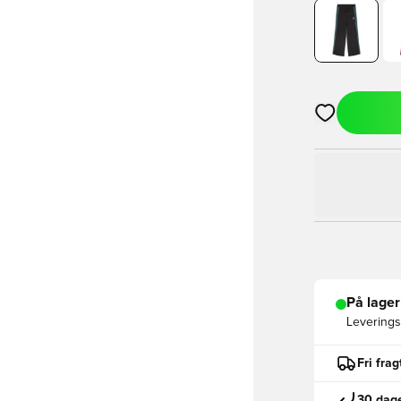
Åbner en Moda
På lager
Leveringst
Fri fra
30 dage