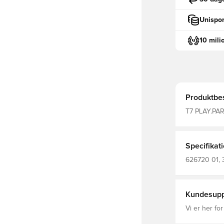
Unispor
10 mili
Produktbes
T7 PLAY.PAR
Specifikat
626720 01, 
pants
Kundesupp
Vi er her for