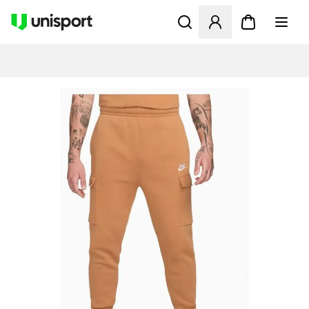
Åbner en Modal til at logge 