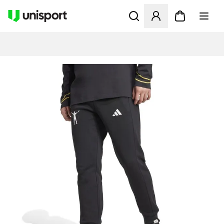
Åbner en Modal til at logge 