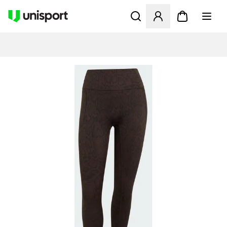
Åbner en Modal til at logge 