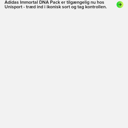
Adidas Immortal DNA Pack er tilgængelig nu hos
Unisport - træd ind i ikonisk sort og tag kontrollen.