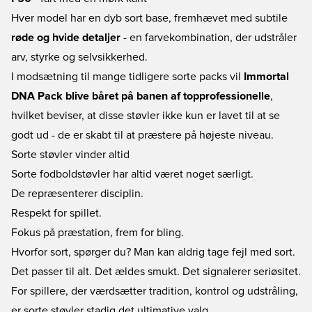
Hver model har en dyb sort base, fremhævet med subtile
røde og hvide detaljer
- en farvekombination, der udstråler
arv, styrke og selvsikkerhed.
I modsætning til mange tidligere sorte packs vil
Immortal
DNA Pack blive båret på banen af topprofessionelle
,
hvilket beviser, at disse støvler ikke kun er lavet til at se
godt ud - de er skabt til at præstere på højeste niveau.
Sorte støvler vinder altid
Sorte fodboldstøvler har altid været noget særligt.
De repræsenterer disciplin.
Respekt for spillet.
Fokus på præstation, frem for bling.
Hvorfor sort, spørger du? Man kan aldrig tage fejl med sort.
Det passer til alt. Det ældes smukt. Det signalerer seriøsitet.
For spillere, der værdsætter tradition, kontrol og udstråling,
er sorte støvler stadig det ultimative valg.