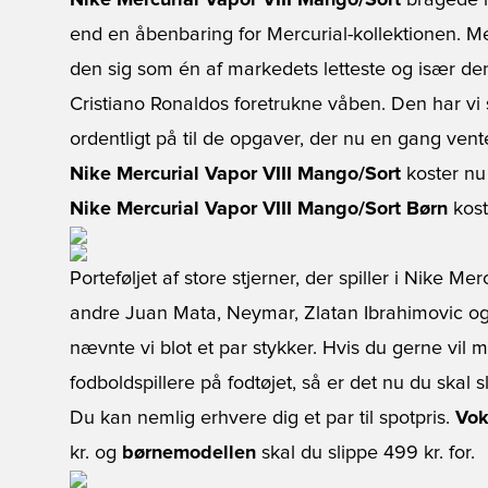
Nike Mercurial Vapor VIII Mango/Sort
bragede i
end en åbenbaring for Mercurial-kollektionen. 
den sig som én af markedets letteste og især de
Cristiano Ronaldos foretrukne våben. Den har vi s
ordentligt på til de opgaver, der nu en gang ven
Nike Mercurial Vapor VIII Mango/Sort
koster nu 
Nike Mercurial Vapor VIII Mango/Sort Børn
kost
Porteføljet af store stjerner, der spiller i Nike Mer
andre Juan Mata, Neymar, Zlatan Ibrahimovic og 
nævnte vi blot et par stykker. Hvis du gerne vil
fodboldspillere på fodtøjet, så er det nu du skal slå
Du kan nemlig erhvere dig et par til spotpris.
Vok
kr. og
børnemodellen
skal du slippe 499 kr. for.