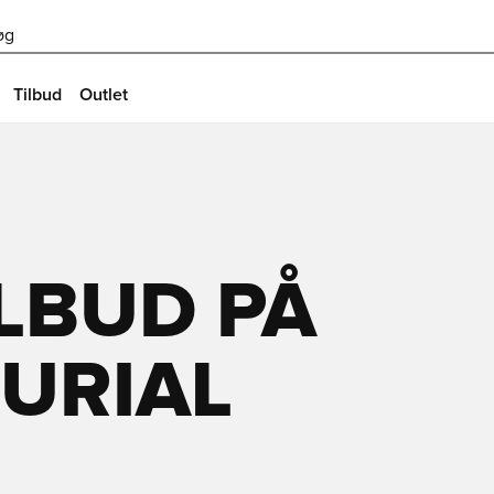
øg
Tilbud
Outlet
LBUD PÅ
URIAL