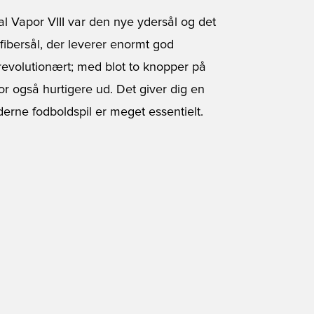
ial Vapor VIII var den nye ydersål og det
bersål, der leverer enormt god
 revolutionært; med blot to knopper på
r også hurtigere ud. Det giver dig en
derne fodboldspil er meget essentielt.