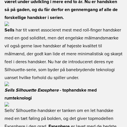
været under udvikling i mere end to år. Nu er handsken
så på gaden, og du får derfor en gennemgang af alle de
forskellige handsker i serien.
Sells
har tit været associeret mest med roll-finger handsker
med en god soliditet, men det engelske målmandsmærke
vil også gerne lave handsker af højeste kvalitet til
målmænd, der godt kan lide et mere minimalistisk og skarpt
feel i deres handsker. Nu har de introduceret deres nye
Silhouette-serie, som byder på banebrydende teknologi
uanset hvilke forhold du spiller under.
Sells Silhouette Exosphere
- tophandske med
rumteknologi
Sells' Silhouette-handsker er tanken om en let handske
med en tæt føling på bolden, og det giver topmodellen
Exosphere i den grad.
Exosphere
er lavet med de bedste