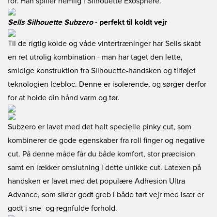
for. Han spiller nemlig i Silhouette Exosphere.
Sells Silhouette Subzero
- perfekt til koldt vejr
Til de rigtig kolde og våde vintertræninger har Sells skabt
en ret utrolig kombination - man har taget den lette,
smidige konstruktion fra Silhouette-handsken og tilføjet
teknologien Icebloc. Denne er isolerende, og sørger derfor
for at holde din hånd varm og tør.
Subzero er lavet med det helt specielle pinky cut, som
kombinerer de gode egenskaber fra roll finger og negative
cut. På denne måde får du både komfort, stor præcision
samt en lækker omslutning i dette unikke cut. Latexen på
handsken er lavet med det populære Adhesion Ultra
Advance, som sikrer godt greb i både tørt vejr med især er
godt i sne- og regnfulde forhold.