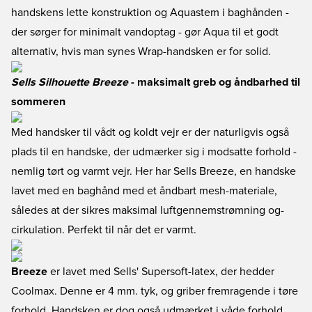
handskens lette konstruktion og Aquastem i baghånden -
der sørger for minimalt vandoptag - gør Aqua til et godt
alternativ, hvis man synes Wrap-handsken er for solid.
Sells Silhouette Breeze
- maksimalt greb og åndbarhed til
sommeren
Med handsker til vådt og koldt vejr er der naturligvis også
plads til en handske, der udmærker sig i modsatte forhold -
nemlig tørt og varmt vejr. Her har Sells Breeze, en handske
lavet med en baghånd med et åndbart mesh-materiale,
således at der sikres maksimal luftgennemstrømning og-
cirkulation. Perfekt til når det er varmt.
Breeze
er lavet med Sells' Supersoft-latex, der hedder
Coolmax. Denne er 4 mm. tyk, og griber fremragende i tøre
forhold. Handsken er dog også udmærket i våde forhold,