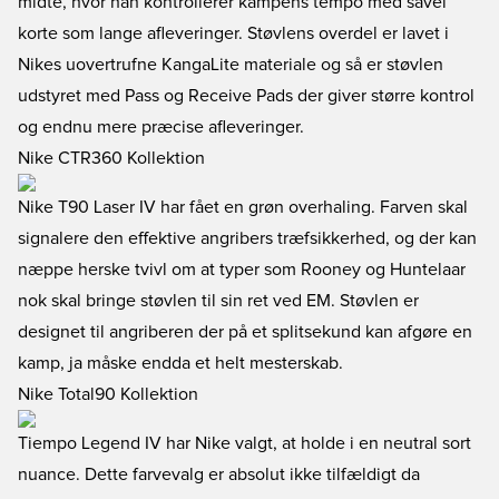
midte, hvor han kontrollerer kampens tempo med såvel
korte som lange afleveringer. Støvlens overdel er lavet i
Nikes uovertrufne KangaLite materiale og så er støvlen
udstyret med Pass og Receive Pads der giver større kontrol
og endnu mere præcise afleveringer.
Nike CTR360 Kollektion
Nike T90 Laser IV har fået en grøn overhaling. Farven skal
signalere den effektive angribers træfsikkerhed, og der kan
næppe herske tvivl om at typer som Rooney og Huntelaar
nok skal bringe støvlen til sin ret ved EM. Støvlen er
designet til angriberen der på et splitsekund kan afgøre en
kamp, ja måske endda et helt mesterskab.
Nike Total90 Kollektion
Tiempo Legend IV har Nike valgt, at holde i en neutral sort
nuance. Dette farvevalg er absolut ikke tilfældigt da