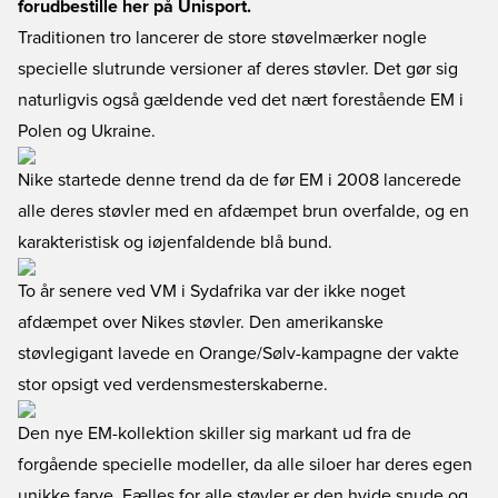
forudbestille her på Unisport.
Traditionen tro lancerer de store støvelmærker nogle
specielle slutrunde versioner af deres støvler. Det gør sig
naturligvis også gældende ved det nært forestående EM i
Polen og Ukraine.
Nike startede denne trend da de før EM i 2008 lancerede
alle deres støvler med en afdæmpet brun overfalde, og en
karakteristisk og iøjenfaldende blå bund.
To år senere ved VM i Sydafrika var der ikke noget
afdæmpet over Nikes støvler. Den amerikanske
støvlegigant lavede en Orange/Sølv-kampagne der vakte
stor opsigt ved verdensmesterskaberne.
Den nye EM-kollektion skiller sig markant ud fra de
forgående specielle modeller, da alle siloer har deres egen
unikke farve. Fælles for alle støvler er den hvide snude og