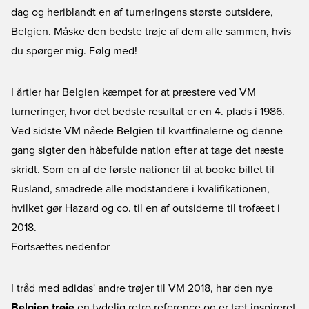
dag og heriblandt en af turneringens største outsidere,
Belgien. Måske den bedste trøje af dem alle sammen, hvis
du spørger mig. Følg med!
I årtier har Belgien kæmpet for at præstere ved VM
turneringer, hvor det bedste resultat er en 4. plads i 1986.
Ved sidste VM nåede Belgien til kvartfinalerne og denne
gang sigter den håbefulde nation efter at tage det næste
skridt. Som en af de første nationer til at booke billet til
Rusland, smadrede alle modstandere i kvalifikationen,
hvilket gør Hazard og co. til en af outsiderne til trofæet i
2018.
Fortsættes nedenfor
I tråd med adidas' andre trøjer til VM 2018, har den nye
Belgien trøje
en tydelig retro reference og er tæt inspireret