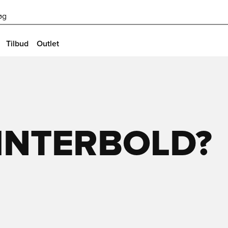
øg
Tilbud
Outlet
VINTERBOLD?
%