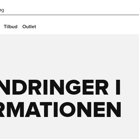
øg
Tilbud
Outlet
NDRINGER I
RMATIONEN