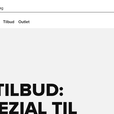
øg
Tilbud
Outlet
ILBUD:
ZIAL TIL