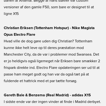
banen af Arsenal. Begge af hans støvler var custom
versioner af den gamle F50, som bare er designet til at
ligne X15
Christian Eriksen (Tottenham Hotspur) - Nike Magista
Opus Electro Flare
Hvad ville de dog gøre uden dig Christian? Tottenham
kunne ikke helt leve op til deres præstation mod
Manchester City, da de var i problemer mod Swansea. Det
er jo heldigvis også ligemeget når Eriksen bare smækker 2
frispark direkte ind. Electro Flare opdateringen ser ud til at
passe ham meget godt og han var da også tæt på at
fuldende et hattrick med et par tætte forsøg.
Gareth Bale & Benzema (Real Madrid) - adidas X15
I sidste ende var der ingen vinder at finde i Madrid derbyet.