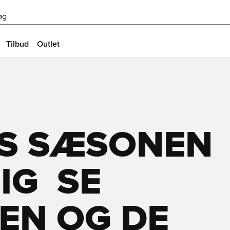
øg
Tilbud
Outlet
S SÆSONEN
G  SE
EN OG DE