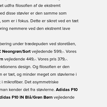
t udfra filosofien af de ekstremt
med disse støvler er den samme som
som er i fokus. Dette er sikret ved en tæt
røring nemmere ved den ekstremt lave
rbering under trædepuden ved storetåen,
IC Neongrøn/Sort
vejledende 599,-. Vores
rn
vejledende 449,-. Vores pris 379,-.
ektionens design. Og filosofien er den
n er tæt, og minder meget om støvlerne i
 i mikrofiber. Det asymmetriske
man kender det fra støvlerne.
Adidas F10
didas F10 IN Blå/Grøn Børn
vejledende