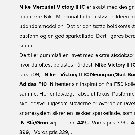
Nike Mercurial Victory II IC
er skabt med designe
populære Nike Mercurial fodboldstøvler. Ideen 
udendørsmodellen. Det er den tætte boldkontakt, 
pasform og en god sparkeflade. Dertil gøres be
snude.
Dertil er gummisålen lavet med ekstra stødabso
hvor du oftest belastes hårdest.
Nike Victory II 
pris 509,-.
Nike - Victory II IC Neongrøn/Sort Bø
Adidas F10 IN
henter sin inspiration fra F50 koll
samme. Her er letvægt i absolut fokus. Pasforme
skoudgave. Ligesom støvlerne er overdelen lavet
snørresystem sikrer en lækker sparkeflade, som 
IN Blå/Grøn
vejledende 449,-. Vores pris 379,-.
A
399,-. Vores pris 339,-.