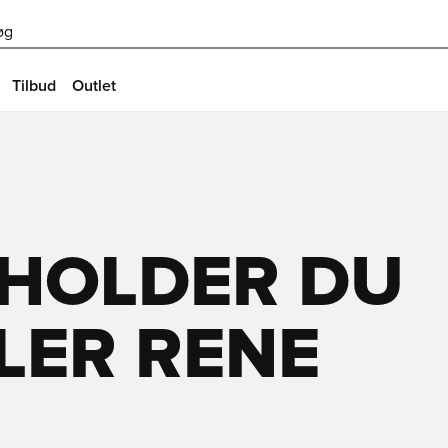
øg
Tilbud
Outlet
HOLDER DU
LER RENE