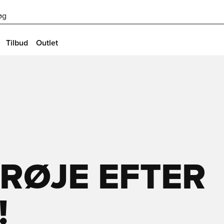
øg
Tilbud
Outlet
RØJE EFTER
!