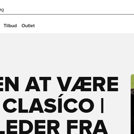
øg
Tilbud
Outlet
EN AT VÆRE
 CLASÍCO |
LEDER FRA