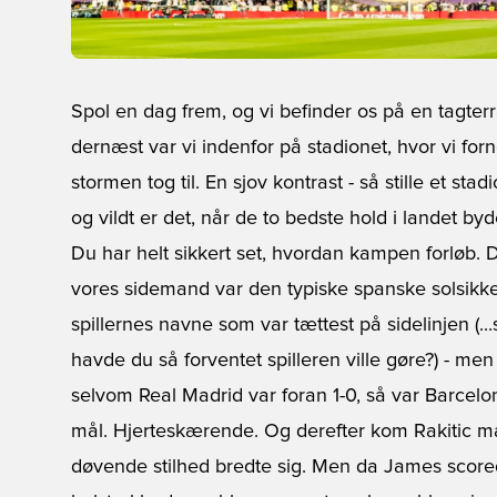
Spol en dag frem, og vi befinder os på en tagte
dernæst var vi indenfor på stadionet, hvor vi f
stormen tog til. En sjov kontrast - så stille et st
og vildt er det, når de to bedste hold i landet byd
Du har helt sikkert set, hvordan kampen forløb. D
vores sidemand var den typiske spanske solsikkef
spillernes navne som var tættest på sidelinjen (..
havde du så forventet spilleren ville gøre?) - men
selvom Real Madrid var foran 1-0, så var Barcelo
mål. Hjerteskærende. Og derefter kom Rakitic 
døvende stilhed bredte sig. Men da James scored