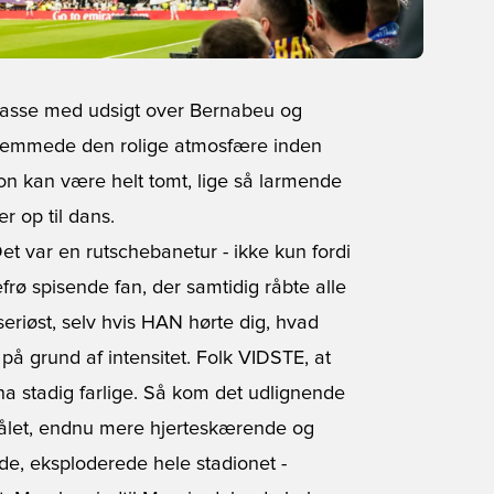
rrasse med udsigt over Bernabeu og
ornemmede den rolige atmosfære inden
adion kan være helt tomt, lige så larmende
er op til dans.
et var en rutschebanetur - ikke kun fordi
rø spisende fan, der samtidig råbte alle
.seriøst, selv hvis HAN hørte dig, hvad
 på grund af intensitet. Folk VIDSTE, at
na stadig farlige. Så kom det udlignende
målet, endnu mere hjerteskærende og
e, eksploderede hele stadionet -