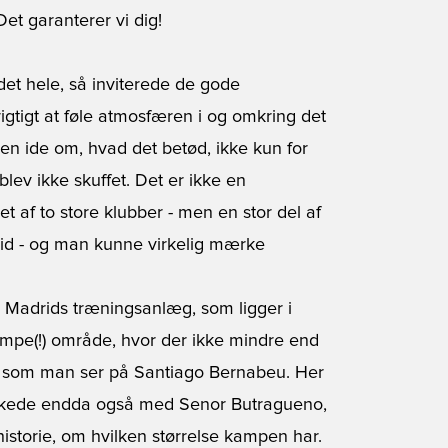
Det garanterer vi dig!
 det hele, så inviterede de gode
rigtigt at føle atmosfæren i og omkring det
s en ide om, hvad det betød, ikke kun for
lev ikke skuffet. Det er ikke en
 af to store klubber - men en stor del af
rid - og man kunne virkelig mærke
l Madrids træningsanlæg, som ligger i
mpe(!) område, hvor der ikke mindre end
 som man ser på Santiago Bernabeu. Her
snakkede endda også med Senor Butragueno,
historie, om hvilken størrelse kampen har.