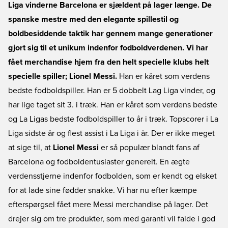
Liga vinderne Barcelona er sjældent på lager længe. De
spanske mestre med den elegante spillestil og
boldbesiddende taktik har gennem mange generationer
gjort sig til et unikum indenfor fodboldverdenen. Vi har
fået merchandise hjem fra den helt specielle klubs helt
specielle spiller; Lionel Messi.
Han er kåret som verdens
bedste fodboldspiller. Han er 5 dobbelt Lag Liga vinder, og
har lige taget sit 3. i træk. Han er kåret som verdens bedste
og La Ligas bedste fodboldspiller to år i træk. Topscorer i La
Liga sidste år og flest assist i La Liga i år. Der er ikke meget
at sige til, at
Lionel Messi
er så populær blandt fans af
Barcelona og fodboldentusiaster generelt. En ægte
verdensstjerne indenfor fodbolden, som er kendt og elsket
for at lade sine fødder snakke. Vi har nu efter kæmpe
efterspørgsel fået mere Messi merchandise på lager. Det
drejer sig om tre produkter, som med garanti vil falde i god