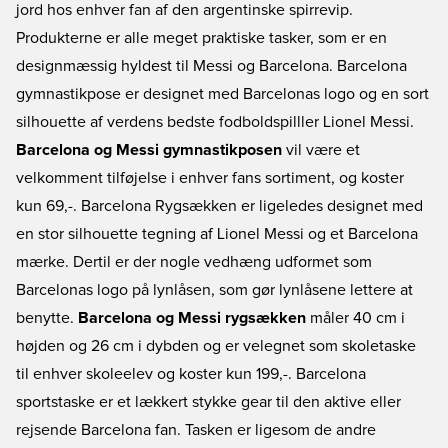
jord hos enhver fan af den argentinske spirrevip.
Produkterne er alle meget praktiske tasker, som er en
designmæssig hyldest til Messi og Barcelona. Barcelona
gymnastikpose er designet med Barcelonas logo og en sort
silhouette af verdens bedste fodboldspilller Lionel Messi.
Barcelona og Messi gymnastikposen
vil være et
velkomment tilføjelse i enhver fans sortiment, og koster
kun 69,-. Barcelona Rygsækken er ligeledes designet med
en stor silhouette tegning af Lionel Messi og et Barcelona
mærke. Dertil er der nogle vedhæng udformet som
Barcelonas logo på lynlåsen, som gør lynlåsene lettere at
benytte.
Barcelona og Messi rygsækken
måler 40 cm i
højden og 26 cm i dybden og er velegnet som skoletaske
til enhver skoleelev og koster kun 199,-. Barcelona
sportstaske
er et lækkert stykke gear til den aktive eller
rejsende Barcelona fan. Tasken er ligesom de andre