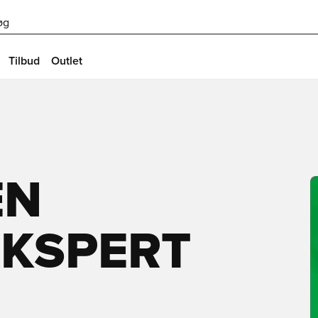
øg
Tilbud
Outlet
EN
KSPERT