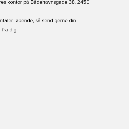
r vores kontor på Bådehavnsgade 38, 2450
mtaler løbende, så send gerne din
 fra dig!