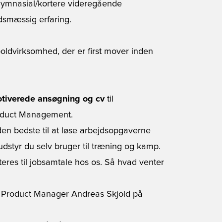
 gymnasial/kortere videregående
dsmæssig erfaring.
odboldvirksomhed, der er first mover inden
tiverede ansøgning og cv
til
oduct Management.
en bedste til at løse arbejdsopgaverne
udstyr du selv bruger til træning og kamp.
teres til jobsamtale hos os. Så hvad venter
 til Product Manager Andreas Skjold på