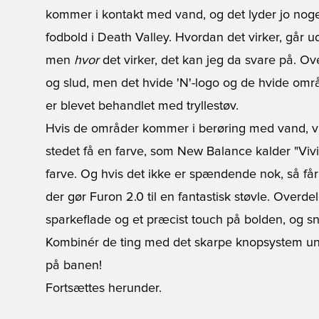
kommer i kontakt med vand, og det lyder jo noget
fodbold i Death Valley. Hvordan det virker, går 
men
hvor
det virker, det kan jeg da svare på. Ov
og slud, men det hvide 'N'-logo og de hvide om
er blevet behandlet med tryllestøv.
Hvis de områder kommer i berøring med vand, vil 
stedet få en farve, som New Balance kalder "Vivi
farve. Og hvis det ikke er spændende nok, så får
der gør Furon 2.0 til en fantastisk støvle. Overde
sparkeflade og et præcist touch på bolden, og snø
Kombinér de ting med det skarpe knopsystem und
på banen!
Fortsættes herunder.