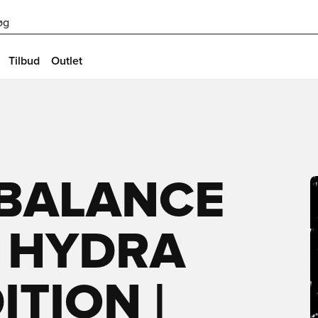
øg
Tilbud
Outlet
BALANCE
0 HYDRA
ITION |