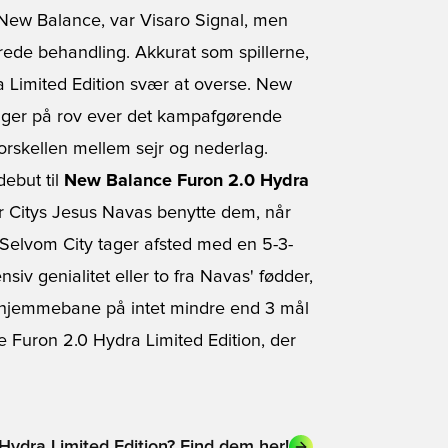
a New Balance, var Visaro Signal, men
erede behandling. Akkurat som spillerne,
a Limited Edition svær at overse.
New
 ligger på rov ever det kampafgørende
forskellen mellem sejr og nederlag.
debut til
New Balance Furon 2.0 Hydra
er Citys Jesus Navas benytte dem, når
Selvom City tager afsted med en 5-3-
nsiv genialitet eller to fra Navas' fødder,
 hjemmebane på intet mindre end 3 mål
 Furon 2.0 Hydra Limited Edition, der
Hydra Limited Edition? Find dem her!