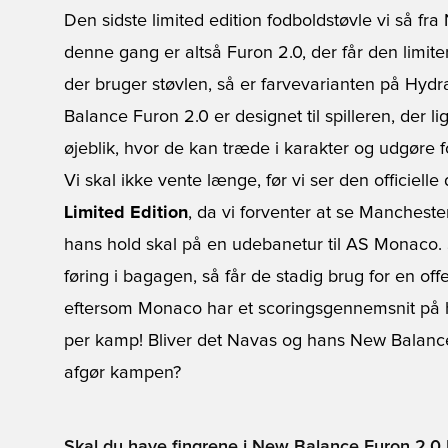
Den sidste limited edition fodboldstøvle vi så fr
denne gang er altså Furon 2.0, der får den limit
der bruger støvlen, så er farvevarianten på Hydr
Balance Furon 2.0
er designet til spilleren, der
øjeblik, hvor de kan træde i karakter og udgøre 
Vi skal ikke vente længe, før vi ser den officielle 
Limited Edition
, da vi forventer at se Manchest
hans hold skal på en udebanetur til AS Monaco. 
føring i bagagen, så får de stadig brug for en offe
eftersom Monaco har et scoringsgennemsnit på
per kamp! Bliver det Navas og hans New Balance
afgør kampen?
Skal du have fingrene i New Balance Furon 2.0 