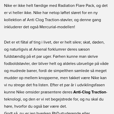
Nike er ikke helt færdige med Radiation Flare Pack, og det
er vi heller ikke. Nike har netop løftet sløret for en ny
kollektion af Anti Clog Traction-støvler, og denne gang
inkluderer det også Mercurial-modellen!
Det er et fåtal af ting i livet, der er helt sikre; skat, døden,
og naturligvis at Arsenal forklumrer deres sæson
fuldstændig på et par uger. Førhen kunne man skrive
fodboldstøvler, der bliver helt og aldeles ubruelige på våde
og mudrede baner, fordi de simpelthen samlede så meget
mudder op mellem knopperne, men takket være Nike kan
vi nu strege det fra listen. Efter et par år i udviklingsfasen
kunne Nike omsider præsentere deres
Anti-Clog Traction
-
teknologi, og den er vi ret begejstrede for, og nu skal du
høre, hvorfor du også bør være det.
Godt så, nu er jeg hverken PhD-studerende eller