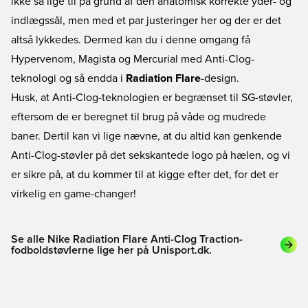
ikke så lige til på grund af den anatomisk korrekte yder- og
indlægssål, men med et par justeringer her og der er det
altså lykkedes. Dermed kan du i denne omgang få
Hypervenom, Magista og Mercurial med Anti-Clog-
teknologi og så endda i
Radiation Flare
-design.
Husk, at Anti-Clog-teknologien er begrænset til SG-støvler,
eftersom de er beregnet til brug på våde og mudrede
baner. Dertil kan vi lige nævne, at du altid kan genkende
Anti-Clog-støvler på det sekskantede logo på hælen, og vi
er sikre på, at du kommer til at kigge efter det, for det er
virkelig en game-changer!
Se alle Nike Radiation Flare Anti-Clog Traction-
fodboldstøvlerne lige her på Unisport.dk.