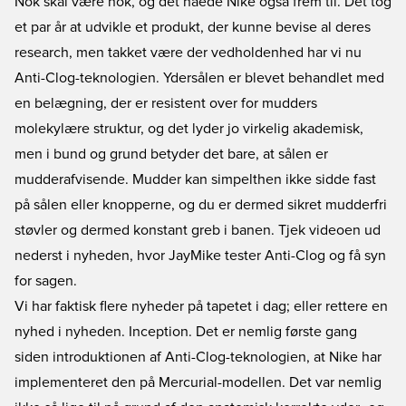
Nok skal være nok, og det nåede Nike også frem til. Det tog
et par år at udvikle et produkt, der kunne bevise al deres
research, men takket være der vedholdenhed har vi nu
Anti-Clog-teknologien
. Ydersålen er blevet behandlet med
en belægning, der er resistent over for mudders
molekylære struktur, og det lyder jo virkelig akademisk,
men i bund og grund betyder det bare, at sålen er
mudderafvisende. Mudder kan simpelthen ikke sidde fast
på sålen eller knopperne, og du er dermed sikret mudderfri
støvler og dermed konstant greb i banen. Tjek videoen ud
nederst i nyheden, hvor JayMike tester Anti-Clog og få syn
for sagen.
Vi har faktisk flere nyheder på tapetet i dag; eller rettere en
nyhed i nyheden. Inception. Det er nemlig første gang
siden introduktionen af Anti-Clog-teknologien, at Nike har
implementeret den på Mercurial-modellen. Det var nemlig