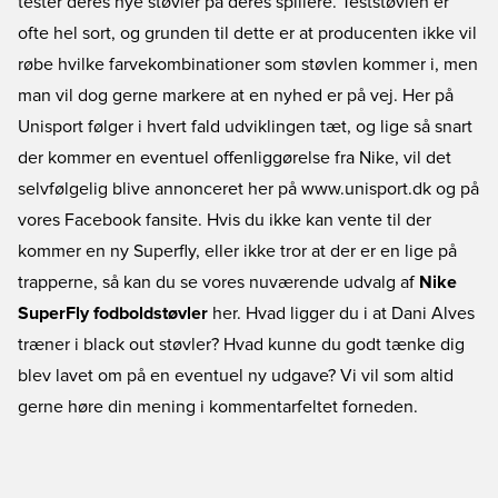
tester deres nye støvler på deres spillere. Teststøvlen er
ofte hel sort, og grunden til dette er at producenten ikke vil
røbe hvilke farvekombinationer som støvlen kommer i, men
man vil dog gerne markere at en nyhed er på vej. Her på
Unisport følger i hvert fald udviklingen tæt, og lige så snart
der kommer en eventuel offenliggørelse fra Nike, vil det
selvfølgelig blive annonceret her på www.unisport.dk og på
vores Facebook fansite. Hvis du ikke kan vente til der
kommer en ny Superfly, eller ikke tror at der er en lige på
trapperne, så kan du se vores nuværende udvalg af
Nike
SuperFly fodboldstøvler
her. Hvad ligger du i at Dani Alves
træner i black out støvler? Hvad kunne du godt tænke dig
blev lavet om på en eventuel ny udgave? Vi vil som altid
gerne høre din mening i kommentarfeltet forneden.