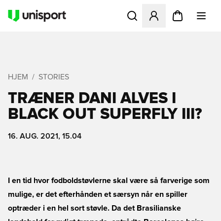
Åbner en Modal til at logge 
HJEM
STORIES
TRÆNER DANI ALVES I
BLACK OUT SUPERFLY III?
16. AUG. 2021, 15.04
I en tid hvor fodboldstøvlerne skal være så farverige som
mulige, er det efterhånden et særsyn når en spiller
optræder i en hel sort støvle. Da det Brasilianske