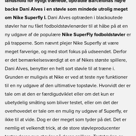
landshold for nyligt trænede, optrådte Barcelonas højre
backe Dani Alves i en støvle som mindede utrolig meget
om Nike Superfly I.
Dani Alves optræden i blackoutede
støvler har nu fået fodboldstøvlenørder til at håbe på at en
ny udgave af de populære
Nike SuperFly fodboldstøvler
er
på trapperne. Som nævnt plejer Nike Superfly at være
meget farverige, og med stort fokus på udseendet. Derfor
er det bemærkelsesværdigt at en af Nikes største spillere,
Dani Alves, benytter en helt sort støvle til at træne i.
Grunden er muligvis at Nike er ved at teste nye funktioner
til en ny udgave af den ultimative topstøvle. Hvorvidt der er
tale om at den er færdigudviklet eller om det kun er
ubetydelig småting som bliver testet, eller om det der
overhovedet er tale om en mulig ny udgave af Superfly, er
ikke til at vide. Dog er der meget som tyder på det. Det er
nemlig et velkendt trick, at de store støvleproducenter