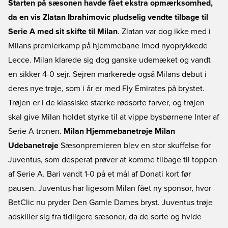
Starten på sæsonen havde fået ekstra opmærksomhed,
da en vis Zlatan Ibrahimovic pludselig vendte tilbage til
Serie A med sit skifte til Milan
. Zlatan var dog ikke med i
Milans premierkamp på hjemmebane imod nyoprykkede
Lecce. Milan klarede sig dog ganske udemæket og vandt
en sikker 4-0 sejr. Sejren markerede også Milans debut i
deres nye trøje, som i år er med Fly Emirates på brystet.
Trøjen er i de klassiske stærke rødsorte farver, og trøjen
skal give Milan holdet styrke til at vippe bysbørnene Inter af
Serie A tronen.
Milan Hjemmebanetrøje
Milan
Udebanetrøje
Sæsonpremieren blev en stor skuffelse for
Juventus, som desperat prøver at komme tilbage til toppen
af Serie A. Bari vandt 1-0 på et mål af Donati kort før
pausen. Juventus har ligesom Milan fået ny sponsor, hvor
BetClic nu pryder Den Gamle Dames bryst. Juventus trøje
adskiller sig fra tidligere sæsoner, da de sorte og hvide