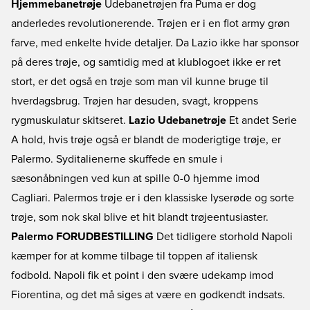
Hjemmebanetrøje
Udebanetrøjen fra Puma er dog
anderledes revolutionerende. Trøjen er i en flot army grøn
farve, med enkelte hvide detaljer. Da Lazio ikke har sponsor
på deres trøje, og samtidig med at klublogoet ikke er ret
stort, er det også en trøje som man vil kunne bruge til
hverdagsbrug. Trøjen har desuden, svagt, kroppens
rygmuskulatur skitseret.
Lazio Udebanetrøje
Et andet Serie
A hold, hvis trøje også er blandt de moderigtige trøje, er
Palermo. Syditalienerne skuffede en smule i
sæsonåbningen ved kun at spille 0-0 hjemme imod
Cagliari. Palermos trøje er i den klassiske lyserøde og sorte
trøje, som nok skal blive et hit blandt trøjeentusiaster.
Palermo FORUDBESTILLING
Det tidligere storhold Napoli
kæmper for at komme tilbage til toppen af italiensk
fodbold. Napoli fik et point i den svære udekamp imod
Fiorentina, og det må siges at være en godkendt indsats.