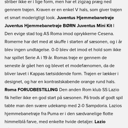
striber ikke er i lige form, men har et zigzag præg ned
gennem trøjen. Kraven er en enkel V hals, som giver trøjen
et smart moderigtigt look.
Juventus Hjemmebanetrøje
Juventus Hjemmebanetrøje BØRN
Juventus Mini Kit
I
Den evige stad tog AS Roma imod oprykkerne Cesena.
Romerne har det med at skuffe i starten af sæsonen, og i år
blev ingen undtagelse. 0-0 blev det imod et hold som ikke
har spillet Serie A i 19 år. Romas trøje er gennem de
seneste år gået hen og blevet et modefænomen, da de
bliver lavet i Kappas tætsiddende form. Trøjen er lækker i
designet, og har en kontrastskabende orange rund hals.
Roma FORUDBESTILLING
Den anden Rom klub SS Lazio
fik heller ikke en god start på sæsonen. På trods af godt spil
tabte man den svære udekamp med 2-0 Sampdoria. Lazios
hjemmebanetrøje fra Puma er i den sædvanelige flotte
himmelblå farve, med enkelte hvide detaljer.
Lazio