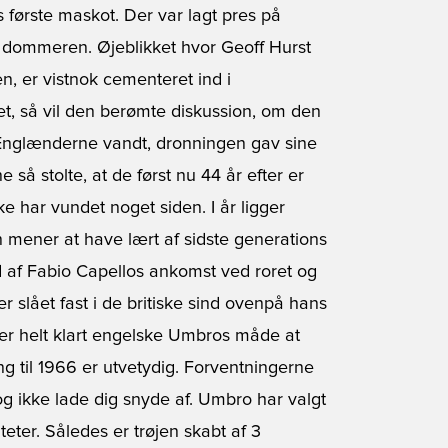
 første maskot. Der var lagt pres på
a dommeren. Øjeblikket hvor Geoff Hurst
, er vistnok cementeret ind i
get, så vil den berømte diskussion, om den
e. Englænderne vandt, dronningen gav sine
så stolte, at de først nu 44 år efter er
kke har vundet noget siden. I år ligger
 mener at have lært af sidste generations
 af Fabio Capellos ankomst ved roret og
slået fast i de britiske sind ovenpå hans
 er helt klart engelske Umbros måde at
g til 1966 er utvetydig. Forventningerne
dog ikke lade dig snyde af. Umbro har valgt
eter. Således er trøjen skabt af 3