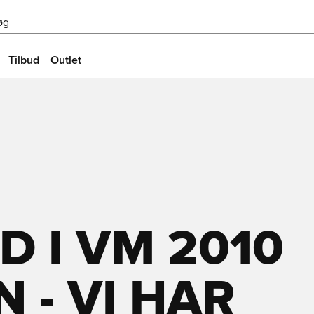
øg
Tilbud
Outlet
 I VM 2010
 - VI HAR