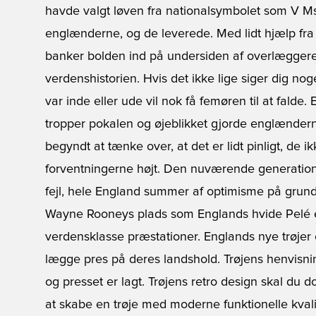
havde valgt løven fra nationalsymbolet som V Ms
englænderne, og de leverede. Med lidt hjælp fr
banker bolden ind på undersiden af overlæggeren
verdenshistorien. Hvis det ikke lige siger dig no
var inde eller ude vil nok få femøren til at fald
tropper pokalen og øjeblikket gjorde englænderne 
begyndt at tænke over, at det er lidt pinligt, de i
forventningerne højt. Den nuværende generation
fejl, hele England summer af optimisme på grund
Wayne Rooneys plads som Englands hvide Pelé er 
verdensklasse præstationer. Englands nye trøjer
lægge pres på deres landshold. Trøjens henvisnin
og presset er lagt. Trøjens retro design skal du 
at skabe en trøje med moderne funktionelle kvalit