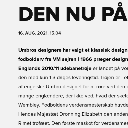
DEN NU PÅ
16. AUG. 2021, 15.04
Umbros designere har valgt et klassisk design 
fodboldarv fra VM sejren i 1966 præger designe
Englands 2010/11 udebanetrøje
er landet på vor
den med kun 1-3 dages leveringstid. Trøjen er i et d
af engelske Umbro designet for at røre ved den e
mange englændere, der ikke ved, hvad der sket
Wembley. Fodboldens verdensmesterskab havde v
Hendes Majestæt Dronning Elizabeth den anden a
Rimet trofæet. Den første maskot for verdensme