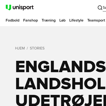
S
Fodbold
Fanshop
Træning
Løb
Lifestyle
Teamsport
HJEM
STORIES
ENGLANDS
LANDSHOLD
UDETRØJEN