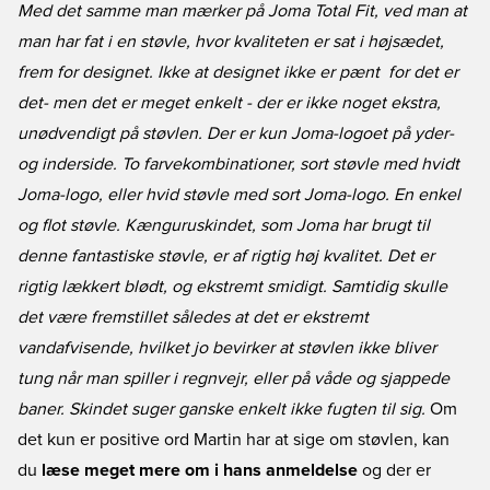
Med det samme man mærker på Joma Total Fit, ved man at
man har fat i en støvle, hvor kvaliteten er sat i højsædet,
frem for designet. Ikke at designet ikke er pænt  for det er
det- men det er meget enkelt - der er ikke noget ekstra,
unødvendigt på støvlen. Der er kun Joma-logoet på yder-
og inderside. To farvekombinationer, sort støvle med hvidt
Joma-logo, eller hvid støvle med sort Joma-logo. En enkel
og flot støvle. Kænguruskindet, som Joma har brugt til
denne fantastiske støvle, er af rigtig høj kvalitet. Det er
rigtig lækkert blødt, og ekstremt smidigt. Samtidig skulle
det være fremstillet således at det er ekstremt
vandafvisende, hvilket jo bevirker at støvlen ikke bliver
tung når man spiller i regnvejr, eller på våde og sjappede
baner. Skindet suger ganske enkelt ikke fugten til sig.
Om
det kun er positive ord Martin har at sige om støvlen, kan
du
læse meget mere om i hans anmeldelse
og der er