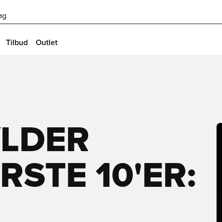
øg
Tilbud
Outlet
YLDER
RSTE 10'ER: