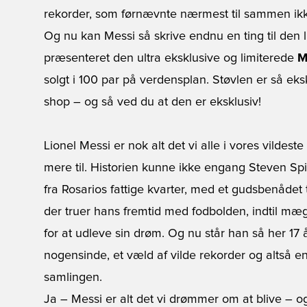
rekorder, som førnævnte nærmest til sammen ikk
Og nu kan Messi så skrive endnu en ting til den li
præsenteret den ultra eksklusive og limiterede
M
solgt i 100 par på verdensplan. Støvlen er så eks
shop – og så ved du at den er eksklusiv!
Lionel Messi
er nok alt det vi alle i vores vildest
mere til. Historien kunne ikke engang Steven Spi
fra Rosarios fattige kvarter, med et gudsbenådet
der truer hans fremtid med fodbolden, indtil mæg
for at udleve sin drøm. Og nu står han så her 17 å
nogensinde, et væld af vilde rekorder og altså en
samlingen.
Ja – Messi er alt det vi drømmer om at blive – og