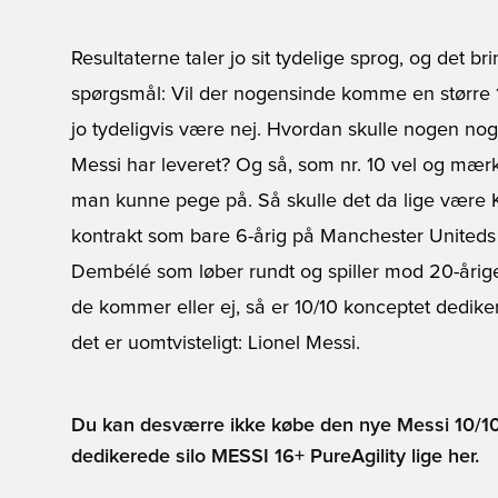
Resultaterne taler jo sit tydelige sprog, og det br
spørgsmål: Vil der nogensinde komme en større 1
jo tydeligvis være nej. Hvordan skulle nogen no
Messi har leveret? Og så, som nr. 10 vel og mærk
man kunne pege på. Så skulle det da lige være K
kontrakt som bare 6-årig på Manchester Uniteds 
Dembélé som løber rundt og spiller mod 20-årige 
de kommer eller ej, så er 10/10 konceptet dediker
det er uomtvisteligt: Lionel Messi.
Du kan desværre ikke købe den nye Messi 10/10
dedikerede silo MESSI 16+ PureAgility lige her.