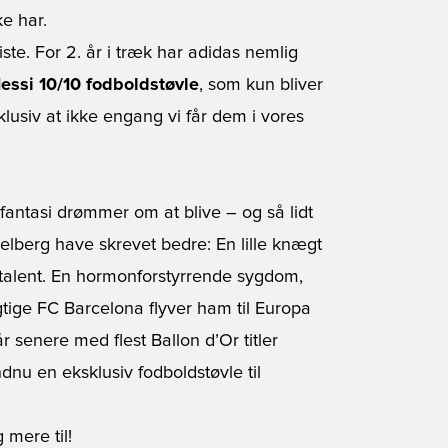
e har.
ste. For 2. år i træk har adidas nemlig
essi 10/10 fodboldstøvle
, som kun bliver
klusiv at ikke engang vi får dem i vores
e fantasi drømmer om at blive – og så lidt
elberg have skrevet bedre: En lille knægt
 talent. En hormonforstyrrende sygdom,
tige FC Barcelona flyver ham til Europa
r senere med flest Ballon d’Or titler
dnu en eksklusiv fodboldstøvle til
 mere til!