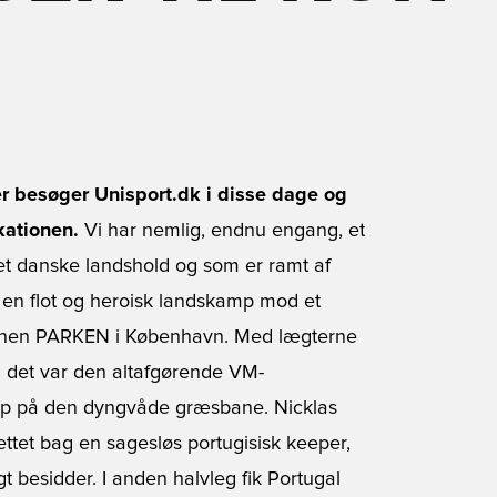
 der besøger Unisport.dk i disse dage og
kationen.
Vi har nemlig, endnu engang, et
 det danske landshold og som er ramt af
en flot og heroisk landskamp mod et
mebanen PARKEN i København. Med lægterne
m det var den altafgørende VM-
kamp på den dyngvåde græsbane. Nicklas
ettet bag en sagesløs portugisisk keeper,
igt besidder. I anden halvleg fik Portugal