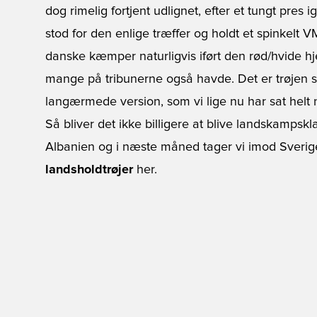
dog rimelig fortjent udlignet, efter et tungt pre
stod for den enlige træffer og holdt et spinkelt V
danske kæmper naturligvis iført den rød/hvide h
mange på tribunerne også havde. Det er trøjen so
langærmede version, som vi lige nu har sat helt n
Så bliver det ikke billigere at blive landskamps
Albanien og i næste måned tager vi imod Sverig
landsholdtrøjer
her.