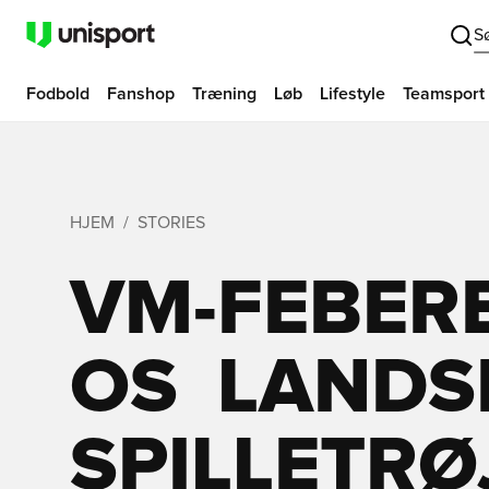
S
Fodbold
Fanshop
Træning
Løb
Lifestyle
Teamsport
HJEM
STORIES
VM-FEBER
OS  LAND
SPILLETRØ