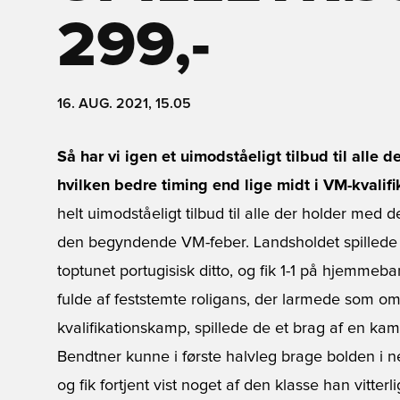
299,-
16. AUG. 2021, 15.05
Så har vi igen et uimodståeligt tilbud til alle
hvilken bedre timing end lige midt i VM-kvalifi
helt uimodståeligt tilbud til alle der holder med
den begyndende VM-feber. Landsholdet spillede 
toptunet portugisisk ditto, og fik 1-1 på hjem
fulde af feststemte roligans, der larmede som o
kvalifikationskamp, spillede de et brag af en 
Bendtner kunne i første halvleg brage bolden i n
og fik fortjent vist noget af den klasse han vitterl