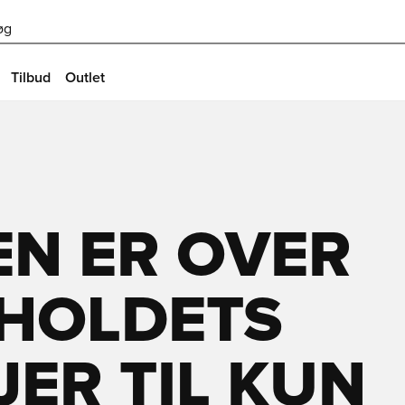
øg
Tilbud
Outlet
EN ER OVER
SHOLDETS
JER TIL KUN