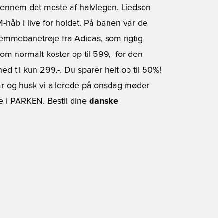
s igennem det meste af halvlegen. Liedson
M-håb i live for holdet. På banen var de
jemmebanetrøje fra Adidas, som rigtig
m normalt koster op til 599,- for den
ed til kun 299,-. Du sparer helt op til 50%!
klar og husk vi allerede på onsdag møder
e i PARKEN. Bestil dine
danske