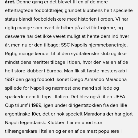
året.
Denne gang er det blevet til en af de mere
eftertragtede fodboldtrøjer, grundet klubbens helt specielle
status blandt fodboldelskere med historien i orden. Vi har
rigtig mange som hvert år håber på at vi får trøjerne, og
desværre har det ikke været muligt at hente dem ind hver
år, men nu er den tilbage: SSC Napolis hjemmebanetrøje.
Rigtig mange kender til til den syditalienske klub og ikke
mindst dens meritter tilbage i tiden, hvor den var en af de
helt store klubber i Europa. Man fik sit første mesterskab i
1987 den gang fodbold-ikonet Diego Armando Maradona
spillede for Napoli og nærmest ene mand spillede og
sparkede dem til tops i Italien. Det blev også til en UEFA
Cup triumf i 1989, igen under dirigentstokken fra den lille
argentinske 10er, det er nok specielt Maradona der har gjort
Napoli legendarisk. Klubben har en uhørt stor
tilhængerskare i Italien og er en af de mest populære i