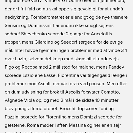
imponerede ved at vinde 4-0 i Udine over et hjemmehold,
der er i frit fald og nu skal oppe sig gevaldigt for at undgå
nedrykning. Formbarometret er elendigt og de nye trænere
Sensini og Dominissini har endnu ikke smagt sejrens
sødme! Shevchenko scorede 2 gange for Ancelottis
tropper, mens Gilardino og Seedorf sørgede for de øvrige
mål. Inter havde hjemme ingen problemer med at vinde 3-1
over Lazio, selvom det knep med skønspillet undervejs.
Figo og Recoba med 2 mål stod for målene, mens Pandev
scorede Lazio ene kasse. Fiorentina var tilgengæld længe i
problemer mod Ascoli, der var foran ved pausen. Men efter
en dum udvisning for brok til Ascolis forsvarer Comotto,
vågnede Viola op, og med 2 mål i de sidste 10 minutter
blev paragrafferne ordnet. Brocchi, topscorer Toni og
Pazzini scorede for Fiorentina mens Domizzi scorede for
gæsterne. Roma møder i aften Messina og her er en sejr