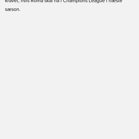
kravet, hvis Roma skal nå i Champions League i næste
sæson.