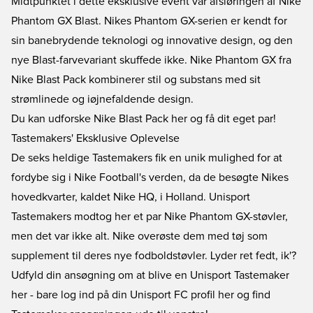
Midtpunktet i dette eksklusive event var afsløringen af Nike
Phantom GX Blast. Nikes Phantom GX-serien er kendt for
sin banebrydende teknologi og innovative design, og den
nye Blast-farvevariant skuffede ikke. Nike Phantom GX fra
Nike Blast Pack kombinerer stil og substans med sit
strømlinede og iøjnefaldende design.
Du kan udforske Nike Blast Pack her og få dit eget par!
Tastemakers' Eksklusive Oplevelse
De seks heldige Tastemakers fik en unik mulighed for at
fordybe sig i Nike Football's verden, da de besøgte Nikes
hovedkvarter, kaldet Nike HQ, i Holland. Unisport
Tastemakers modtog her et par Nike Phantom GX-støvler,
men det var ikke alt. Nike overøste dem med tøj som
supplement til deres nye fodboldstøvler. Lyder ret fedt, ik'?
Udfyld din ansøgning om at blive en Unisport Tastemaker
her - bare log ind på din Unisport FC profil her og find