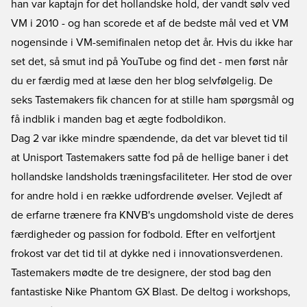
han var kaptajn for det hollandske hold, der vandt sølv ved
VM i 2010 - og han scorede et af de bedste mål ved et VM
nogensinde i VM-semifinalen netop det år. Hvis du ikke har
set det, så smut ind på YouTube og find det - men først når
du er færdig med at læse den her blog selvfølgelig. De
seks Tastemakers fik chancen for at stille ham spørgsmål og
få indblik i manden bag et ægte fodboldikon.
Dag 2 var ikke mindre spændende, da det var blevet tid til
at Unisport Tastemakers satte fod på de hellige baner i det
hollandske landsholds træningsfaciliteter. Her stod de over
for andre hold i en række udfordrende øvelser. Vejledt af
de erfarne trænere fra KNVB's ungdomshold viste de deres
færdigheder og passion for fodbold. Efter en velfortjent
frokost var det tid til at dykke ned i innovationsverdenen.
Tastemakers mødte de tre designere, der stod bag den
fantastiske Nike Phantom GX Blast. De deltog i workshops,