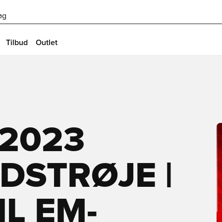
øg
Tilbud
Outlet
2023
DSTRØJE |
IL EM-