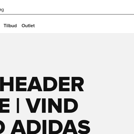
øg
Tilbud
Outlet
 HEADER
 | VIND
D ADIDAS