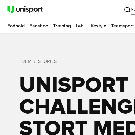
S
Fodbold
Fanshop
Træning
Løb
Lifestyle
Teamsport
HJEM
STORIES
UNISPORT
CHALLENGE
STORT ME