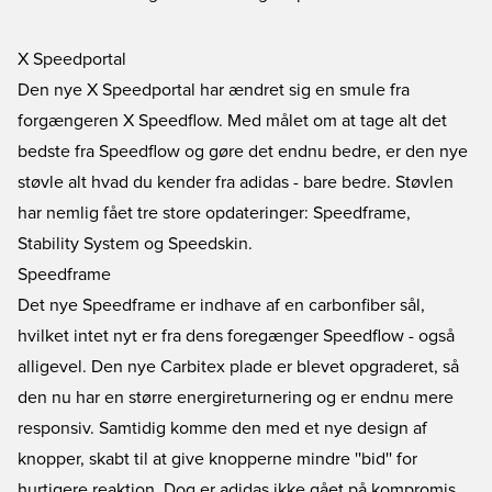
X Speedportal
Den nye X Speedportal har ændret sig en smule fra
forgængeren X Speedflow. Med målet om at tage alt det
bedste fra Speedflow og gøre det endnu bedre, er den nye
støvle alt hvad du kender fra adidas - bare bedre. Støvlen
har nemlig fået tre store opdateringer: Speedframe,
Stability System og Speedskin.
Speedframe
Det nye Speedframe er indhave af en carbonfiber sål,
hvilket intet nyt er fra dens foregænger Speedflow - også
alligevel. Den nye Carbitex plade er blevet opgraderet, så
den nu har en større energireturnering og er endnu mere
responsiv. Samtidig komme den med et nye design af
knopper, skabt til at give knopperne mindre ''bid'' for
hurtigere reaktion. Dog er adidas ikke gået på kompromis