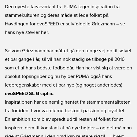
Den nyeste farvevariant fra PUMA tager inspiration fra
stammekulturen og deres måde at lede folket på.
Høvdingen for evoSPEED er selvfølgelig Griezmann – se
hans nye støvler her.
Selvom Griezmann har måttet gå den tunge vej op til sølvet
et par gange i år, så vil han nok stadig se tilbage på 2016
som et af hans bedste fodboldår. Han har vist sig at være en
absolut topangriber og nu hylder PUMA også hans
lederegenskaber med et par nye (og noget anderledes)
evoSPEED SL Graphic
.
Inspirationen har de nemlig hentet fra stammementaliteten
fra fortiden, hvor værdierne bestod i passion og loyalitet.
En ambition som blev spredt ud til resten af folket for at
inspirere dem til konstant at nå nye højder – og det må man
sige at Griezmann i den grad kan relatere sig til – i hvert