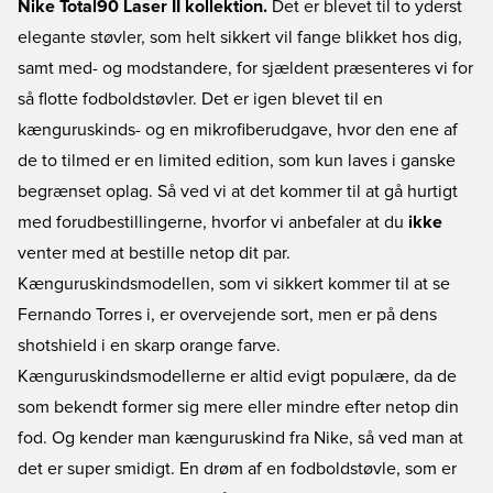
Nike Total90 Laser II kollektion.
Det er blevet til to yderst
elegante støvler, som helt sikkert vil fange blikket hos dig,
samt med- og modstandere, for sjældent præsenteres vi for
så flotte fodboldstøvler. Det er igen blevet til en
kænguruskinds- og en mikrofiberudgave, hvor den ene af
de to tilmed er en limited edition, som kun laves i ganske
begrænset oplag. Så ved vi at det kommer til at gå hurtigt
med forudbestillingerne, hvorfor vi anbefaler at du
ikke
venter med at bestille netop dit par.
Kænguruskindsmodellen, som vi sikkert kommer til at se
Fernando Torres i, er overvejende sort, men er på dens
shotshield i en skarp orange farve.
Kænguruskindsmodellerne er altid evigt populære, da de
som bekendt former sig mere eller mindre efter netop din
fod. Og kender man kænguruskind fra Nike, så ved man at
det er super smidigt. En drøm af en fodboldstøvle, som er