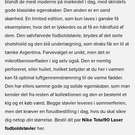
blandt de mest moderne på markedet i dag, med skindets
gode klassiske egenskaber. Den anden er en sand
skønhed. En limited edition, som kun laves i ganske få
eksemplarer, hvor det er lykkedes os at få en håndfuld af
dem. Den sølvfarvede fodboldstøvle, brydes af det sorte
shotshield og den blå underlægning, som straks får en til at
tænke Argentina. Farvevalget er unikt, men det er
mikrofiberoverfladen i sig selv også. Den er nemlig
perforeret, eller hullet, hvilket betyder at du her i varmen
kan få optimal luftgennemstrømning til de varme fødder.
Den har ellers samme gode og solide egenskaber, som man
kender det fra resten af kollektionen og den er bestemt et
kig og et køb værd. Begge støvler leveres i sommerferien,
men det kræver en forudbestilling i dag, hvis du skal sikre
dig netop
din
størrelse. Bestil dit par
Nike Total90 Laser
fodboldstøvler
her.