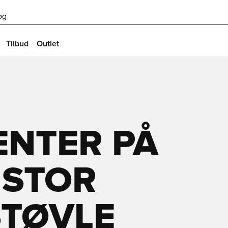
øg
Tilbud
Outlet
ENTER PÅ
 STOR
TØVLE