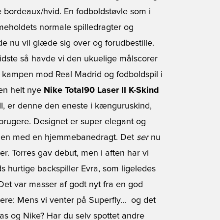
e bordeaux/hvid. En fodboldstøvle som i
meholdets normale spilledragter og
 nu vil glæde sig over og forudbestille.
sidste så havde vi den ukuelige målscorer
i kampen mod Real Madrid og fodboldspil i
 den helt nye
Nike Total90 Laser II K-Skind
 II, er denne den eneste i kænguruskind,
brugere. Designet er super elegant og
ingen med en hjemmebanedragt. Det
ser
nu
. Torres gav debut, men i aften har vi
eds hurtige backspiller Evra, som ligeledes
 Det var masser af godt nyt fra en god
: Mens vi venter på Superfly...  og det
as og Nike? Har du selv spottet andre