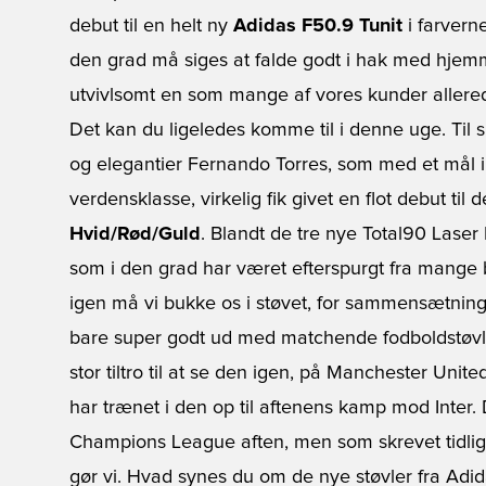
debut til en helt ny
Adidas F50.9 Tunit
i farvern
den grad må siges at falde godt i hak med hjem
utvivlsomt en som mange af vores kunder allerede
Det kan du ligeledes komme til i denne uge. Til 
og elegantier Fernando Torres, som med et mål 
verdensklasse, virkelig fik givet en flot debut til
Hvid/Rød/Guld
. Blandt de tre nye Total90 Laser
som i den grad har været efterspurgt fra mange 
igen må vi bukke os i støvet, for sammensætn
bare super godt ud med matchende fodboldstøvler
stor tiltro til at se den igen, på Manchester Unit
har trænet i den op til aftenens kamp mod Inter.
Champions League aften, men som skrevet tidligere
gør vi. Hvad synes du om de nye støvler fra Adid