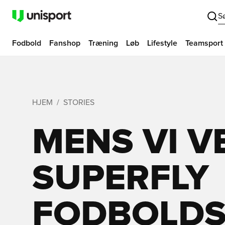
S
Fodbold
Fanshop
Træning
Løb
Lifestyle
Teamsport
HJEM
STORIES
MENS VI V
SUPERFLY 
FODBOLDS