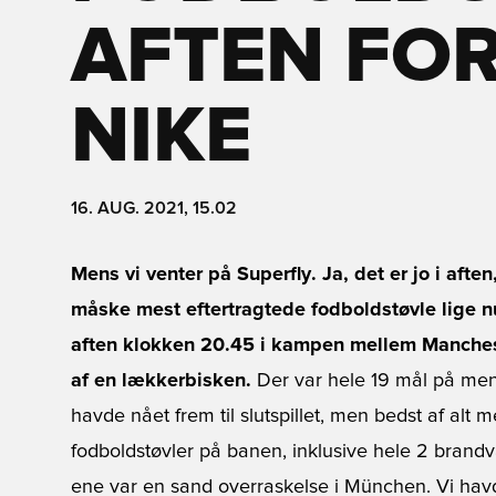
AFTEN FOR
NIKE
16. AUG. 2021, 15.02
Mens vi venter på Superfly. Ja, det er jo i afte
måske mest eftertragtede fodboldstøvle lige nu
aften klokken 20.45 i kampen mellem Manchester
af en lækkerbisken.
Der var hele 19 mål på men
havde nået frem til slutspillet, men bedst af alt 
fodboldstøvler på banen, inklusive hele 2 bran
ene var en sand overraskelse i München. Vi ha