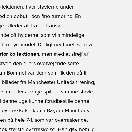
llektionen, hvor støvlerne under
 en debut i den fine turnering. En
 billeder af, fra en fransk
ande på hylderne, som vi almindelige
r den nye model. Dejligt nedtonet, som vi
tor kollektionen
, men med et strejf af
 bryde den ellers overvejende sorte
Van Bommel var dem som fik den på til
 billeder fra Manchester Uniteds træning,
v har ellers længe spillet i samme støvle,
l i denne uge kunne forudbestille denne
re overraskelse kom i Bayern Münchens
en på hele 7-1, som var overraskende,
ok største overraskelse. Han gav nemlig