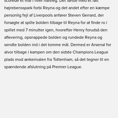
scorede et mål i hver halvleg. Det første med et følt
højrebensspark forbi Reyna og det andet efter en kæmpe
personlig fejl af Liverpools anfører Steven Gerrard, der
forsøgte at spille bolden tilbage til Reyna for at finde ro i
spillet med 7 minutter igen, hvorefter Henry forudså den
aflevering, opsnappede bolden og rundede Reyna og
sendte bolden ind i det tomme mål. Dermed er Arsenal for
alvor tilbage i kampen om den sidste Champions League
plads mod ærkerivalen fra Tottenham, så det tegner til en
spændende afslutning på Premier League.